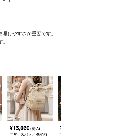
整理しやすさが重要です。
す。
¥
13,660
¥
5,120
¥
5,680
(税込)
(税込)
(税込
マザーズバッグ 機能的
マザーズバッグ 大容量
2WAYマザーズ