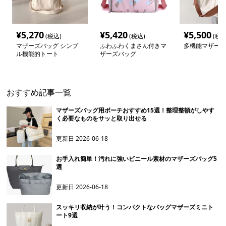
¥
5,270
¥
5,420
¥
5,500
(税込)
(税込)
(税込
マザーズバッグ シンプ
ふわふわくまさん付きマ
多機能マザーズ
ル機能的トート
ザーズバッグ
おすすめ記事一覧
マザーズバッグ用ポーチおすすめ15選！整理整頓がしやす
く必要なものをサッと取り出せる
更新日
2026-06-18
お手入れ簡単！汚れに強いビニール素材のマザーズバッグ5
選
更新日
2026-06-18
スッキリ収納が叶う！コンパクトなバッグマザーズミニト
ート9選