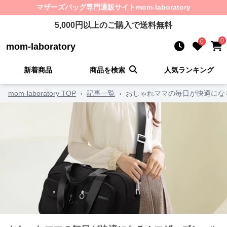
マザーズバッグ
専門通販サイト
mom-laboratory
5,000
円以上のご購入で送料無料
0
0
mom-laboratory
新着商品
商品を検索
人気ランキング
mom-laboratory TOP
›
記事一覧
›
おしゃれママの毎日が快適にな