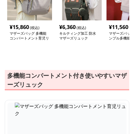
¥
15,860
¥
6,360
¥
11,560
(税込)
(税込)
(税
マザーズバッグ 多機能
キルティング加工 防水
マザーズバッグ
コンパートメント育児リ
マザーズリュック
ンプル多機能マ
ュック
ュック
多機能コンパートメント付き使いやすいマザ
ーズリュック