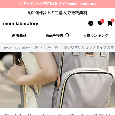
マザーズバッグ
専門通販サイト
mom-laboratory
5,000
円以上のご購入で送料無料
0
0
mom-laboratory
新着商品
商品を検索
人気ランキング
mom-laboratory TOP
›
記事一覧
›
使いやすいリュックタイプのマ