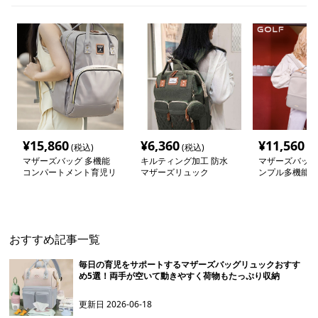
¥
15,860
¥
6,360
¥
11,560
(税込)
(税込)
(税
マザーズバッグ 多機能
キルティング加工 防水
マザーズバッグ
コンパートメント育児リ
マザーズリュック
ンプル多機能マ
ュック
ュック
おすすめ記事一覧
毎日の育児をサポートするマザーズバッグリュックおすす
め5選！両手が空いて動きやすく荷物もたっぷり収納
更新日
2026-06-18