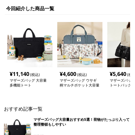
今回紹介した商品一覧
¥
11,140
¥
4,600
¥
5,640
(税込)
(税込)
(税込
マザーズバッグ 大容量
マザーズバッグ ウサギ
マザーズバッグ
多機能トート
柄マルチポケット大容量
トートバッグ
ママバッグ
おすすめ記事一覧
マザーズバッグ大容量おすすめ5選！荷物がたっぷり入って
整理整頓もしやすい