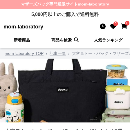
マザーズバッグ
専門通販サイト
mom-laboratory
5,000
円以上のご購入で送料無料
0
0
mom-laboratory
新着商品
商品を検索
人気ランキング
mom-laboratory TOP
›
記事一覧
›
大容量トートバッグ・マザーズ