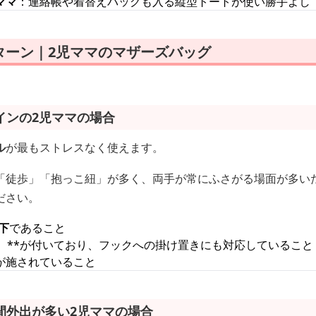
ママ
：連絡帳や着替えバッグも入る縦型トートが使い勝手よし
ターン｜2児ママのマザーズバッグ
インの2児ママの場合
ル
が最もストレスなく使えます。
「徒歩」「抱っこ紐」が多く、両手が常にふさがる場面が多い
ださい。
以下
であること
）**が付いており、フックへの掛け置きにも対応していること
が施されていること
間外出が多い2児ママの場合