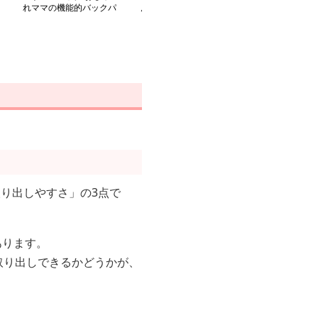
れママの機能的バックパ
ん用品収納保温マザーズ
デイリーマザー
ック
リュック
ク
り出しやすさ」の3点で
あります。
取り出しできるかどうかが、