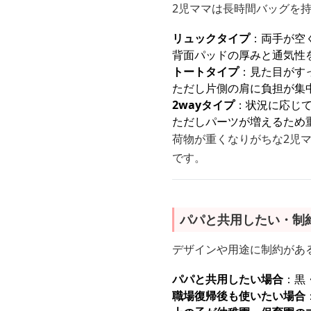
2児ママは長時間バッグを
リュックタイプ
：両手が空
背面パッドの厚みと通気性
トートタイプ
：見た目がす
ただし片側の肩に負担が集
2wayタイプ
：状況に応じ
ただしパーツが増えるため
荷物が重くなりがちな2児
です。
パパと共用したい・制
デザインや用途に制約があ
パパと共用したい場合
：黒
職場復帰後も使いたい場合