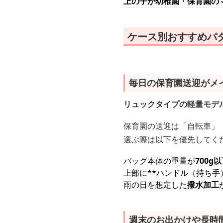
上の子が幼稚園・保育園の
ケース別おすすめパ
毎日の保育園送迎がメ
リュックタイプの軽量モデ
保育園の送迎は「自転車」
選ぶ際は以下を優先してく
バッグ本体の重量が
700g
上部に**ハンドル（持ち手
雨の日を想定した
撥水加工
週末のお出かけや長時