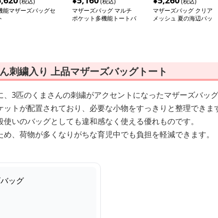
6,620
¥
5,160
¥
5,260
(税込)
(税込)
(税込)
機能マザーズバッグセ
マザーズバッグ マルチ
マザーズバッグ クリア
ト
ポケット多機能トートバ
メッシュ 夏の海辺バッ
ッグ
グ
ん刺繍入り 上品マザーズバッグトート
に、3匹のくまさんの刺繍がアクセントになったマザーズバッ
ケットが配置されており、必要な小物をすっきりと整理できま
段使いのバッグとしても違和感なく使える優れものです。
ため、荷物が多くなりがちな育児中でも負担を軽減できます。