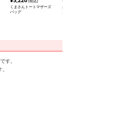
¥
5,220
¥
5,000
¥
5,680
(税込)
(税込)
(税込
くまさんトートマザーズ
多機能デイジー柄マザー
2WAYマザーズ
バッグ
ズバッグセット
イドストラップ
ズトート
グです。
す。