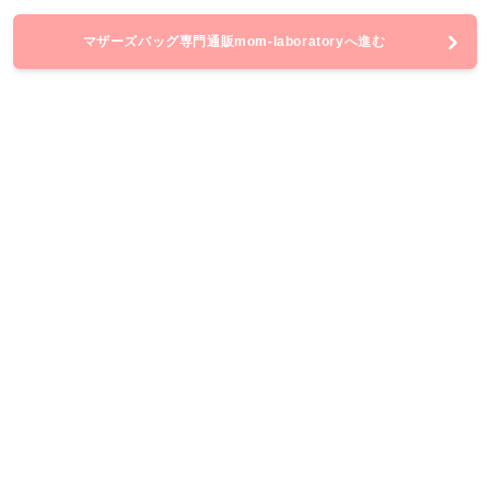
マザーズバッグ専門通販mom-laboratoryへ進む