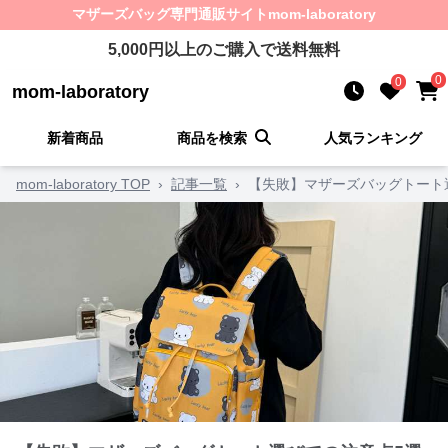
マザーズバッグ
専門通販サイト
mom-laboratory
5,000
円以上のご購入で送料無料
0
0
mom-laboratory
新着商品
商品を検索
人気ランキング
mom-laboratory TOP
›
記事一覧
›
【失敗】マザーズバッグトート