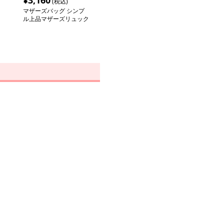
¥
3,160
(税込)
マザーズバッグ シンプ
ル上品マザーズリュック