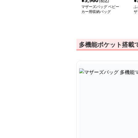
¥
5,960
¥
(税込)
マザーズバッグ ベビー
ふ
カー用収納バッグ
ザ
多機能ポケット搭載