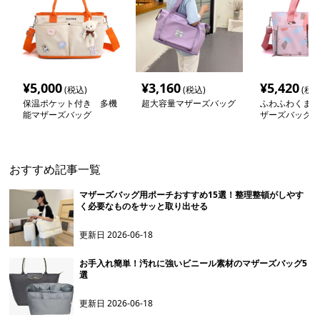
¥
5,000
¥
3,160
¥
5,420
(税込)
(税込)
(税込
保温ポケット付き 多機
超大容量マザーズバッグ
ふわふわくまさ
能マザーズバッグ
ザーズバッグ
おすすめ記事一覧
マザーズバッグ用ポーチおすすめ15選！整理整頓がしやす
く必要なものをサッと取り出せる
更新日
2026-06-18
お手入れ簡単！汚れに強いビニール素材のマザーズバッグ5
選
更新日
2026-06-18