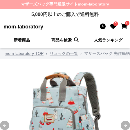
マザーズバッグ
専門通販サイト
mom-laboratory
5,000
円以上のご購入で送料無料
0
0
mom-laboratory
新着商品
商品を検索
人気ランキング
mom-laboratory TOP
›
リュックの一覧
›
マザーズバッグ 先住民
Previous slide
Ne