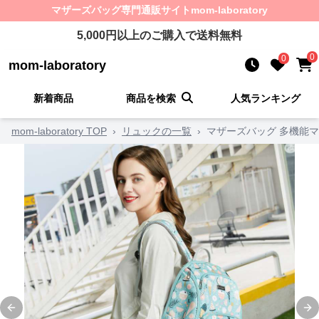
マザーズバッグ
専門通販サイト
mom-laboratory
5,000
円以上のご購入で送料無料
0
0
mom-laboratory
新着商品
商品を検索
人気ランキング
mom-laboratory TOP
›
リュックの一覧
›
マザーズバッグ 多機能
Previous slide
Ne