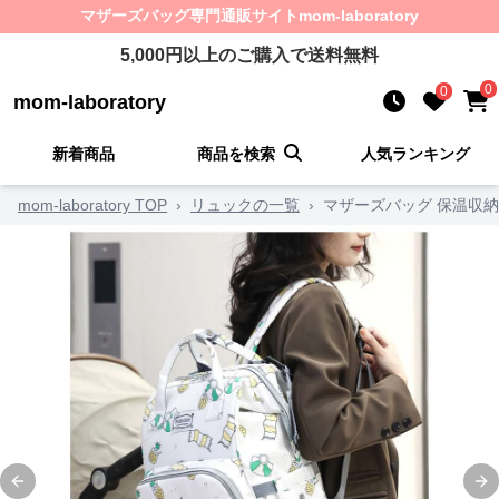
マザーズバッグ
専門通販サイト
mom-laboratory
5,000
円以上のご購入で送料無料
0
0
mom-laboratory
新着商品
商品を検索
人気ランキング
mom-laboratory TOP
›
リュックの一覧
›
マザーズバッグ 保温収納
Previous slide
Ne