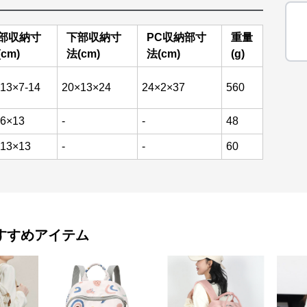
部収納寸
下部収納寸
PC収納部寸
重量
cm)
法(cm)
法(cm)
(g)
13×7-14
20×13×24
24×2×37
560
6×13
-
-
48
13×13
-
-
60
すすめアイテム