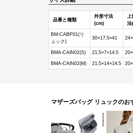
サイズ詳細
外形寸法
上
品番と種類
(cm)
法(
BM-CABP01(リ
30×17.5×41
24×
ュック)
BMA-CAIN02(S)
21.5×7×14.5
20×
BMA-CAIN02(M)
21.5×14×14.5
20×
マザーズバッグ
リュック
のお