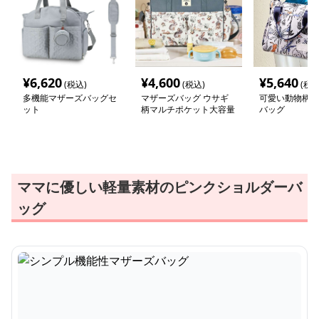
¥
6,620
¥
4,600
¥
5,640
(税込)
(税込)
(税込
多機能マザーズバッグセ
マザーズバッグ ウサギ
可愛い動物柄の
ット
柄マルチポケット大容量
バッグ
ママバッグ
ママに優しい軽量素材のピンクショルダーバ
ッグ