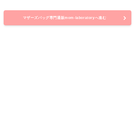
マザーズバッグ専門通販mom-laboratoryへ進む