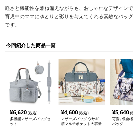
軽さと機能性を兼ね備えながらも、おしゃれなデザインで
育児中のママにゆとりと彩りを与えてくれる素敵なバッグ
です。
今回紹介した商品一覧
¥
6,620
¥
4,600
¥
5,640
(税込)
(税込)
(税込
多機能マザーズバッグセ
マザーズバッグ ウサギ
可愛い動物柄の
ット
柄マルチポケット大容量
バッグ
ママバッグ