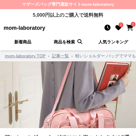
マザーズバッグ
専門通販サイト
mom-laboratory
5,000
円以上のご購入で送料無料
0
0
mom-laboratory
新着商品
商品を検索
人気ランキング
mom-laboratory TOP
›
記事一覧
›
軽いショルダー バッグでママも