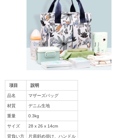
項目
説明
品名
マザーズバッグ
材質
デニム生地
重量
0.3kg
サイズ
28 x 26 x 14cm
背負い方
片肩斜め掛け、ハンドル