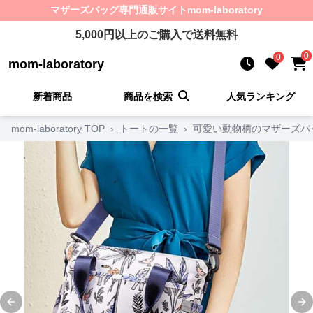
マザーズバッグ
専門通販サイト
mom-laboratory
5,000
円以上のご購入で送料無料
0
0
mom-laboratory
新着商品
商品を検索
人気ランキング
mom-laboratory TOP
›
トートの一覧
›
可愛い動物柄のマザーズバ
Previous slide
Ne