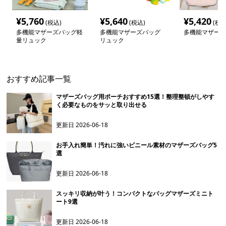
¥
5,760
¥
5,640
¥
5,420
(税込)
(税込)
(税込
多機能マザーズバッグ軽
多機能マザーズバッグ
多機能マザーズ
量リュック
リュック
おすすめ記事一覧
マザーズバッグ用ポーチおすすめ15選！整理整頓がしやす
く必要なものをサッと取り出せる
更新日
2026-06-18
お手入れ簡単！汚れに強いビニール素材のマザーズバッグ5
選
更新日
2026-06-18
スッキリ収納が叶う！コンパクトなバッグマザーズミニト
ート9選
更新日
2026-06-18