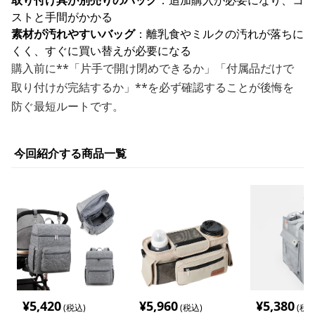
取り付け具が別売りのバッグ
：追加購入が必要になり、コ
ストと手間がかかる
素材が汚れやすいバッグ
：離乳食やミルクの汚れが落ちに
くく、すぐに買い替えが必要になる
購入前に**「片手で開け閉めできるか」「付属品だけで
取り付けが完結するか」**を必ず確認することが後悔を
防ぐ最短ルートです。
今回紹介する商品一覧
¥
5,420
¥
5,960
¥
5,380
(税込)
(税込)
(税込