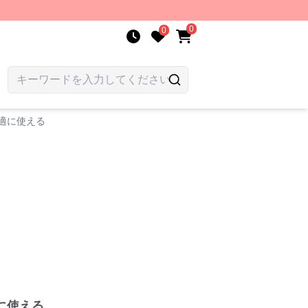
0
0
適に使える
に使える