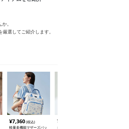
んか。
を厳選してご紹介します。
。
¥
7,360
¥
12,400
¥
13,240
(税込)
(税込)
(税
軽量多機能マザーズバッ
多機能イラスト柄マザー
多機能マザーズ