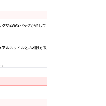
グや2WAYバッグ
が適して
ュアルスタイルとの相性が良
す。