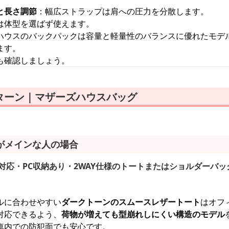
と長さ調節
：幅広ストラップは肩への圧力を分散します。
は体型を選ばず使えます。
ハウスのバックパックは容量と軽量性のバランスに優れたモデ
ます。
も確認しましょう。
ターン｜マザーズハウスバッグ
がメインな人の場合
4対応・PC収納あり・2WAY仕様のトートまたはショルダーバッ
ルに合わせやすい
ダークトーンのスムースレザートート
はオフ
対応できるよう、
荷物が増えても型崩れしにくい構造のモデル
車内での防犯面でも安心です。