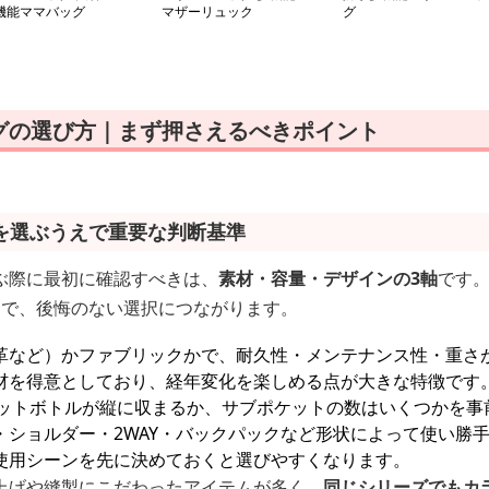
機能ママバッグ
マザーリュック
グ
グの選び方｜まず押さえるべきポイント
を選ぶうえで重要な判断基準
ぶ際に最初に確認すべきは、
素材・容量・デザインの3軸
です
とで、後悔のない選択につながります。
革など）かファブリックかで、耐久性・メンテナンス性・重さ
材を得意としており、経年変化を楽しめる点が大きな特徴です
ペットボトルが縦に収まるか、サブポケットの数はいくつかを事
・ショルダー・2WAY・バックパックなど形状によって使い勝
使用シーンを先に決めておくと選びやすくなります。
上げや縫製にこだわったアイテムが多く、
同じシリーズでもカ