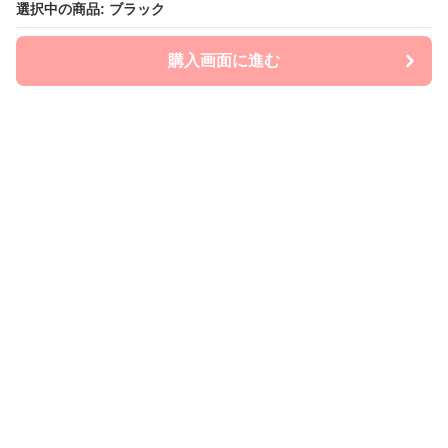
選択中の商品: ブラック
選択中の商品: ブラック
購入画面に進む
購入画面に進む
mom-laboratory
について
会社概要
利用規約