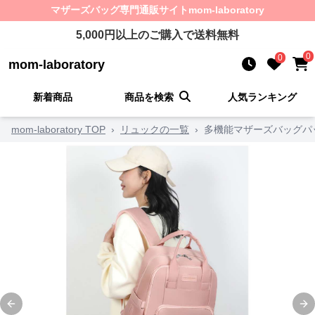
マザーズバッグ
専門通販サイト
mom-laboratory
5,000
円以上のご購入で送料無料
0
0
mom-laboratory
新着商品
商品を検索
人気ランキング
mom-laboratory TOP
›
リュックの一覧
›
多機能マザーズバッグパ
Previous slide
Ne