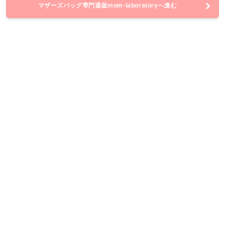
マザーズバッグ専門通販mom-laboratoryへ進む