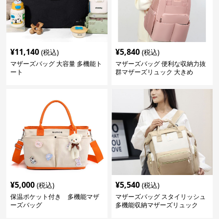
¥
11,140
¥
5,840
(税込)
(税込)
マザーズバッグ 大容量 多機能ト
マザーズバッグ 便利な収納力抜
ート
群マザーズリュック 大きめ
¥
5,000
¥
5,540
(税込)
(税込)
保温ポケット付き 多機能マザ
マザーズバッグ スタイリッシュ
ーズバッグ
多機能収納マザーズリュック