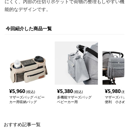
にくく、内部の仕切りポケットで荷物の整理もしやすい機
能的なデザインです。
今回紹介した商品一覧
¥
5,960
¥
5,380
¥
5,980
(税込)
(税込)
(税込
マザーズバッグ ベビー
多機能マザーズバッグ
マザーズバッグ
カー用収納バッグ
ベビーカー用
便利 小さめマ
ュック
おすすめ記事一覧