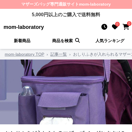
マザーズバッグ
専門通販サイト
mom-laboratory
5,000
円以上のご購入で送料無料
0
0
mom-laboratory
新着商品
商品を検索
人気ランキング
mom-laboratory TOP
›
記事一覧
›
おしりふきが入れられるマザー