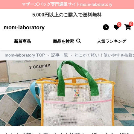
マザーズバッグ
専門通販サイト
mom-laboratory
5,000
円以上のご購入で送料無料
0
0
mom-laboratory
新着商品
商品を検索
人気ランキング
mom-laboratory TOP
›
記事一覧
›
とにかく軽い！使いやすさ抜群