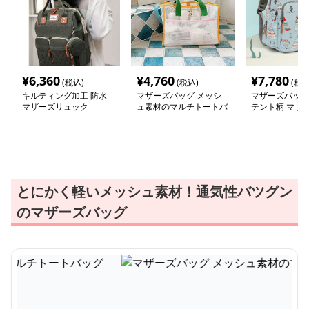
¥
6,360
¥
4,760
¥
7,780
(税込)
(税込)
(税込
キルティング加工 防水
マザーズバッグ メッシ
マザーズバッグ
マザーズリュック
ュ素材のマルチトートバ
テント柄 マザ
ッグ
ック
とにかく軽いメッシュ素材！通気性バツグン
のマザーズバッグ