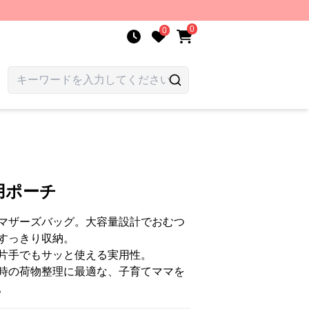
0
0
用ポーチ
マザーズバッグ。大容量設計でおむつ
すっきり収納。
片手でもサッと使える実用性。
時の荷物整理に最適な、子育てママを
。