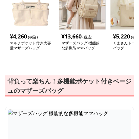
¥
4,260
¥
13,660
¥
5,220
(税込)
(税込)
(税込
マルチポケット付き大容
マザーズバッグ 機能的
くまさんトート
量マザーズバッグ
な多機能ママバッグ
バッグ
背負って楽ちん！多機能ポケット付きベージ
ュのマザーズバッグ