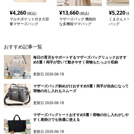
¥
4,260
¥
13,660
¥
5,220
(税込)
(税込)
(税込
マルチポケット付き大容
マザーズバッグ 機能的
くまさんトート
量マザーズバッグ
な多機能ママバッグ
バッグ
おすすめ記事一覧
毎日の育児をサポートするマザーズバッグリュックおすす
め5選！両手が空いて動きやすく荷物もたっぷり収納
更新日
2026-06-18
マザーズバッグ斜めがけおすすめ5選！両手が自由になって
荷物の出し入れもスムーズ
更新日
2026-06-18
マザーズバッグトートおすすめ5選！荷物の出し入れがしや
すく肩掛けでも快適に使える
更新日
2026-06-18