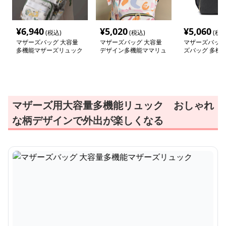
¥
6,940
¥
5,020
¥
5,060
(税込)
(税込)
(税込
マザーズバッグ 大容量
マザーズバッグ 大容量
マザーズバッグ
多機能マザーズリュック
デザイン多機能ママリュ
ズバッグ 多機
ック
ッグ 大容量リ
マザーズ用大容量多機能リュック おしゃれ
な柄デザインで外出が楽しくなる