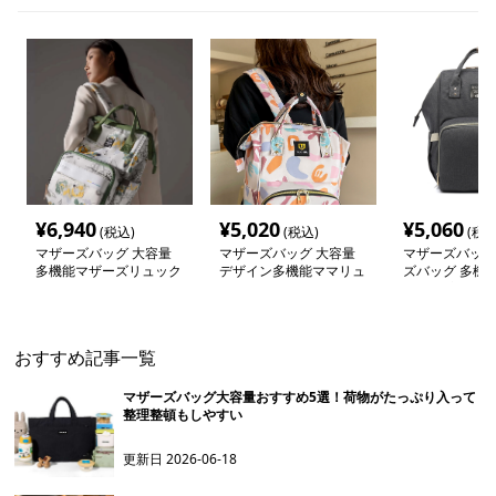
¥
6,940
¥
5,020
¥
5,060
(税込)
(税込)
(税込
マザーズバッグ 大容量
マザーズバッグ 大容量
マザーズバッグ
多機能マザーズリュック
デザイン多機能ママリュ
ズバッグ 多機
ック
ッグ 大容量リ
おすすめ記事一覧
マザーズバッグ大容量おすすめ5選！荷物がたっぷり入って
整理整頓もしやすい
更新日
2026-06-18