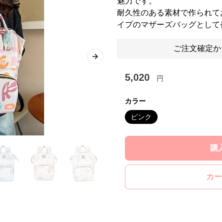
魅力です。
耐久性のある素材で作られて
イプのマザーズバッグとして
ご注文確定か
Next slide
5,020
円
カラー
ピンク
購
カー