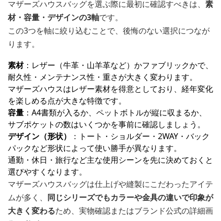
マザーズハウスバッグを選ぶ際に最初に確認すべきは、
素
材・容量・デザインの3軸
です。
この3つを軸に絞り込むことで、後悔のない選択につなが
ります。
素材
：レザー（牛革・山羊革など）かファブリックかで、
耐久性・メンテナンス性・重さが大きく変わります。
マザーズハウスはレザー素材を得意としており、経年変化
を楽しめる点が大きな特徴です。
容量
：A4書類が入るか、ペットボトルが縦に収まるか、
サブポケットの数はいくつかを事前に確認しましょう。
デザイン（形状）
：トート・ショルダー・2WAY・バック
パックなど形状によって使い勝手が異なります。
通勤・休日・旅行など主な使用シーンを先に決めておくと
選びやすくなります。
マザーズハウスバッグは仕上げや縫製にこだわったアイテ
ムが多く、
同じシリーズでもカラーや金具の違いで印象が
大きく変わる
ため、実物確認またはブランド公式の詳細画