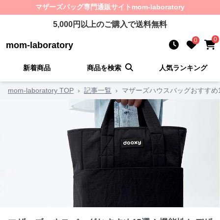
マザーズバッグ
専門通販サイト
mom-laboratory
5,000
円以上のご購入で送料無料
0
0
mom-laboratory
新着商品
商品を検索
人気ランキング
mom-laboratory TOP
›
記事一覧
›
マザーズハウスバッグおすすめ