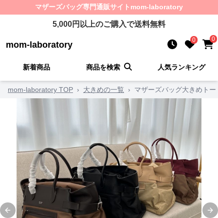
マザーズバッグ
専門通販サイト
mom-laboratory
5,000
円以上のご購入で送料無料
0
0
mom-laboratory
新着商品
商品を検索
人気ランキング
mom-laboratory TOP
›
大きめの一覧
›
マザーズバッグ大きめトー
Previous slide
Ne