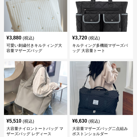
¥
3,880
¥
3,720
(税込)
(税込)
可愛い刺繍付きキルティング大
キルティング多機能マザーズバ
容量マザーズバッグ
ッグ 大容量トート
¥
5,510
¥
6,630
(税込)
(税込)
大容量ナイロントートバッグ マ
大容量マザーズバッグ二点組み
ザーズバッグ レディース
ボストンショルダー