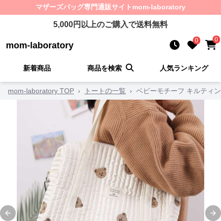
マザーズバッグ
専門通販サイト
mom-laboratory
5,000
円以上のご購入で送料無料
0
0
mom-laboratory
新着商品
商品を検索
人気ランキング
mom-laboratory TOP
›
トートの一覧
›
ベビーモチーフ キルティン
Previous slide
Ne