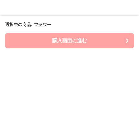
選択中の商品: フラワー
選択中の商品: フラワー
購入画面に進む
購入画面に進む
mom-laboratory
について
会社概要