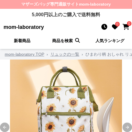
マザーズバッグ
専門通販サイト
mom-laboratory
5,000
円以上のご購入で送料無料
0
0
mom-laboratory
新着商品
商品を検索
人気ランキング
mom-laboratory TOP
›
リュックの一覧
›
ひまわり柄 おしゃれ リ
Previous slide
Ne