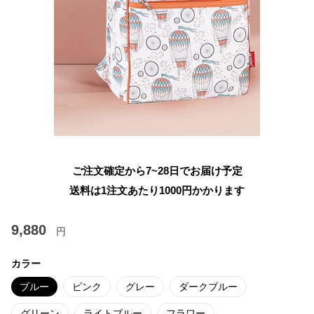
ご注文確定から7~28日でお届け予定
送料は1注文あたり
1000
円かかります
9,880
円
カラー
ブルー
ピンク
グレー
ダークブルー
グリーン
ライトブルー
フラワー