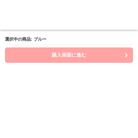
選択中の商品: ブルー
選択中の商品: ブルー
購入画面に進む
購入画面に進む
mom-laboratory
について