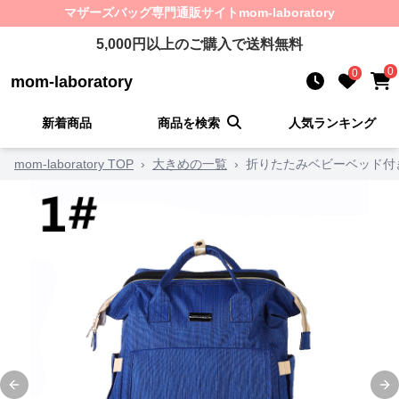
マザーズバッグ
専門通販サイト
mom-laboratory
5,000
円以上のご購入で送料無料
0
0
mom-laboratory
新着商品
商品を検索
人気ランキング
mom-laboratory TOP
›
大きめの一覧
›
折りたたみベビーベッド付
Previous slide
Ne