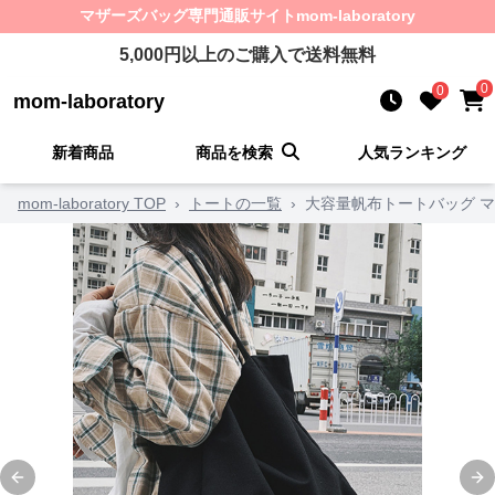
マザーズバッグ
専門通販サイト
mom-laboratory
5,000
円以上のご購入で送料無料
0
0
mom-laboratory
新着商品
商品を検索
人気ランキング
mom-laboratory TOP
›
トートの一覧
›
大容量帆布トートバッグ 
Previous slide
Ne