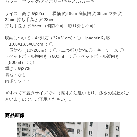
カラー：ブラック/アイボリー/キャメル/カーキ
サイズ：高さ:約32cm 上横幅:約56cm 底横幅:約35cm マチ:約
22cm 持ち手高さ:約23cm
持ち手長さ:約55cm（調節不可、取り外し不可）
収納について・A4対応（22×31cm)：〇・ipadmini対応
（19.6×13.5×0.7cm)：〇
・長財布（10×20cm）：〇・二つ折り財布:〇・キーケース:〇
・ペットボトル横向き（500ml）：〇・ペットボトル縦向き
（500ml）：〇
重さ：約273g
裏地：なし
内ポケット：
※すべて平置きサイズです（採寸方法違いより、多少の誤差がご
ざいますので、ご了承ください）。
商品画像