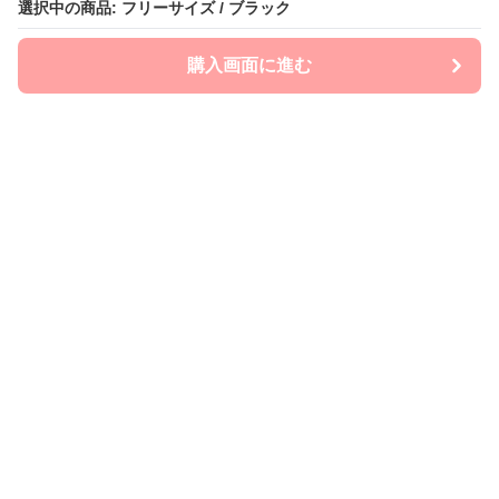
選択中の商品: フリーサイズ / ブラック
選択中の商品: フリーサイズ / ブラック
購入画面に進む
購入画面に進む
mom-laboratory
について
会社概要
利用規約