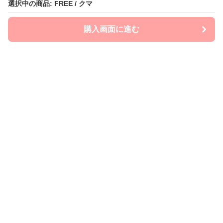
選択中の商品: FREE / クマ
選択中の商品: FREE / クマ
購入画面に進む
購入画面に進む
mom-laboratory
について
会社概要
利用規約