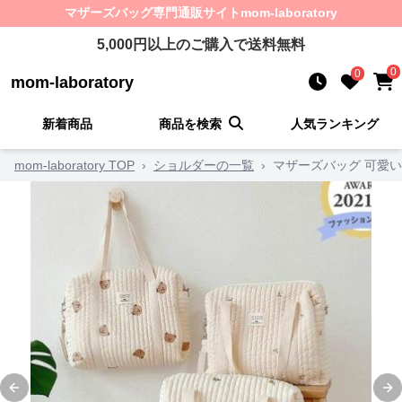
マザーズバッグ
専門通販サイト
mom-laboratory
5,000
円以上のご購入で送料無料
0
0
mom-laboratory
新着商品
商品を検索
人気ランキング
mom-laboratory TOP
›
ショルダーの一覧
›
マザーズバッグ 可愛
Previous slide
Ne