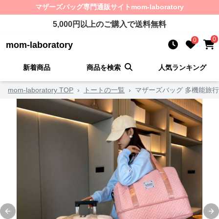
マザーズバッグ
専門通販サイト
mom-laboratory
5,000
円以上のご購入で送料無料
0
0
mom-laboratory
新着商品
商品を検索
人気ランキング
mom-laboratory TOP
›
トートの一覧
›
マザーズバッグ 多機能旅
Previous slide
Ne