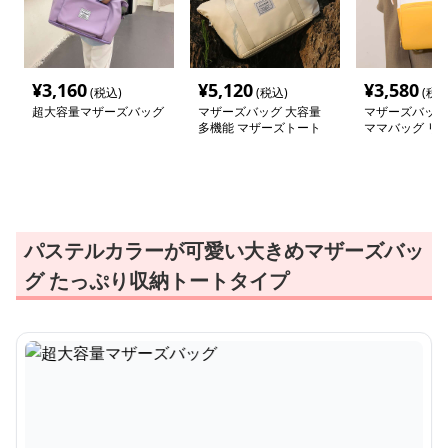
¥
3,160
¥
5,120
¥
3,580
(税込)
(税込)
(税込
超大容量マザーズバッグ
マザーズバッグ 大容量
マザーズバッグ
多機能 マザーズトート
ママバッグ リ
バッグ
ック
パステルカラーが可愛い大きめマザーズバッ
グ たっぷり収納トートタイプ