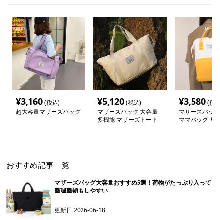
¥
3,160
¥
5,120
¥
3,580
(税込)
(税込)
(税込
超大容量マザーズバッグ
マザーズバッグ 大容量
マザーズバッグ
多機能 マザーズトート
ママバッグ リ
バッグ
ック
おすすめ記事一覧
マザーズバッグ大容量おすすめ5選！荷物がたっぷり入って
整理整頓もしやすい
更新日
2026-06-18