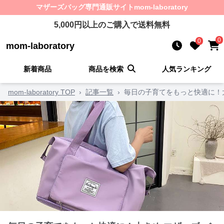
マザーズバッグ
専門通販サイト
mom-laboratory
5,000
円以上のご購入で送料無料
0
0
mom-laboratory
新着商品
商品を検索
人気ランキング
mom-laboratory TOP
›
記事一覧
›
毎日の子育てをもっと快適に！