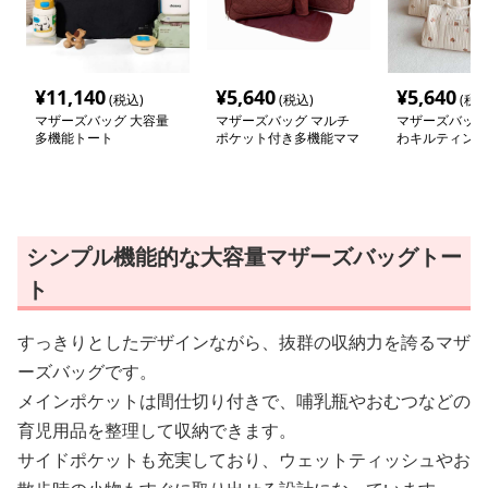
¥
11,140
¥
5,640
¥
5,640
(税込)
(税込)
(税込
マザーズバッグ 大容量
マザーズバッグ マルチ
マザーズバッグ
多機能トート
ポケット付き多機能ママ
わキルティング
バッグ
シンプル機能的な大容量マザーズバッグトー
ト
すっきりとしたデザインながら、抜群の収納力を誇るマザ
ーズバッグです。
メインポケットは間仕切り付きで、哺乳瓶やおむつなどの
育児用品を整理して収納できます。
サイドポケットも充実しており、ウェットティッシュやお