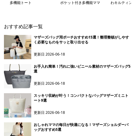
多機能トート
ポケット付き多機能ママ
わキルティング
バッグ
おすすめ記事一覧
マザーズバッグ用ポーチおすすめ15選！整理整頓がしやす
く必要なものをサッと取り出せる
更新日
2026-06-18
お手入れ簡単！汚れに強いビニール素材のマザーズバッグ5
選
更新日
2026-06-18
スッキリ収納が叶う！コンパクトなバッグマザーズミニト
ート9選
更新日
2026-06-18
おしゃれママの毎日が快適になる！マザーズショルダーバ
ッグおすすめ5選