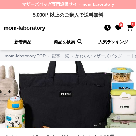
マザーズバッグ
専門通販サイト
mom-laboratory
5,000
円以上のご購入で送料無料
0
0
mom-laboratory
新着商品
商品を検索
人気ランキング
mom-laboratory TOP
›
記事一覧
›
かわいいマザーズバッグトート