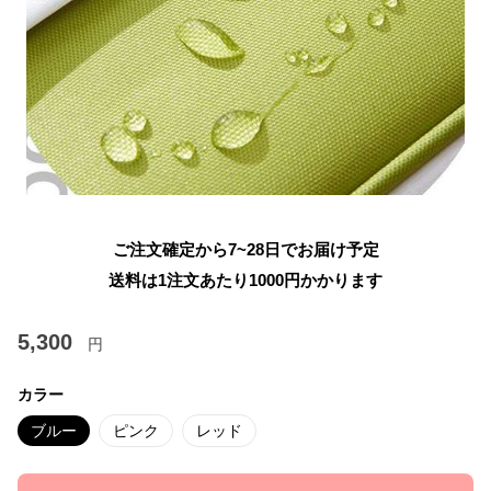
ご注文確定から7~28日でお届け予定
送料は1注文あたり
1000
円かかります
5,300
円
カラー
ブルー
ピンク
レッド