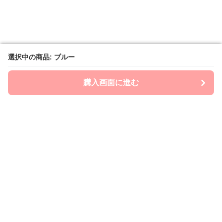
選択中の商品: ブルー
選択中の商品: ブルー
購入画面に進む
購入画面に進む
mom-laboratory
について