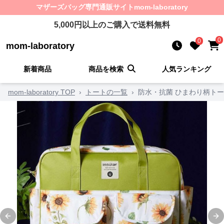
マザーズバッグ
専門通販サイト
mom-laboratory
5,000
円以上のご購入で送料無料
0
0
mom-laboratory
新着商品
商品を検索
人気ランキング
mom-laboratory TOP
›
トートの一覧
›
防水・抗菌 ひまわり柄ト
Previous slide
Ne