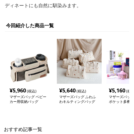
ディネートにも自然に馴染みます。
今回紹介した商品一覧
¥
5,960
¥
5,640
¥
5,160
(税込)
(税込)
(税込
マザーズバッグ ベビー
マザーズバッグ ふわふ
マザーズバッグ
カー用収納バッグ
わキルティングバッグ
ポケット多機能
ッグ
おすすめ記事一覧