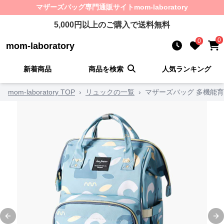
マザーズバッグ
専門通販サイト
mom-laboratory
5,000
円以上のご購入で送料無料
0
0
mom-laboratory
新着商品
商品を検索
人気ランキング
mom-laboratory TOP
›
リュックの一覧
›
マザーズバッグ 多機能
Previous slide
Ne