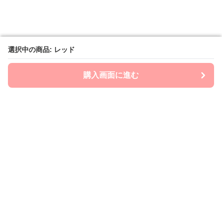
選択中の商品: レッド
選択中の商品: レッド
購入画面に進む
購入画面に進む
mom-laboratory
について