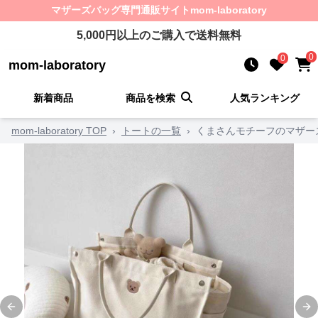
マザーズバッグ
専門通販サイト
mom-laboratory
5,000
円以上のご購入で送料無料
0
0
mom-laboratory
新着商品
商品を検索
人気ランキング
mom-laboratory TOP
›
トートの一覧
›
くまさんモチーフのマザー
Previous slide
Ne