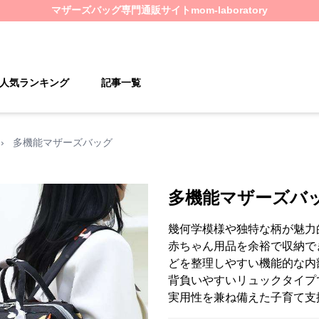
マザーズバッグ
専門通販サイト
mom-laboratory
人気ランキング
記事一覧
›
多機能マザーズバッグ
多機能マザーズバ
幾何学模様や独特な柄が魅力
赤ちゃん用品を余裕で収納で
どを整理しやすい機能的な内
背負いやすいリュックタイプ
実用性を兼ね備えた子育て支