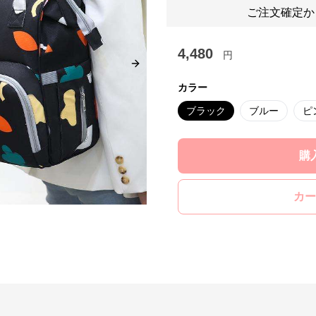
ご注文確定か
4,480
円
Next slide
カラー
ブラック
ブルー
ピ
購
カー