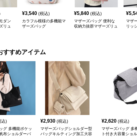
¥
3,540
¥
5,840
¥
5,5
)
(税込)
(税込)
モダン
カラフル模様の多機能マ
マザーズバッグ 便利な
マザ
ズリュ
ザーズバッグ
収納力抜群マザーズリュ
リッ
ック 大きめ
ーズ
おすすめアイテム
¥
2,930
¥
2,620
税込)
(税込)
(税込)
ッグ 多機能ポケッ
マザーズバッグショルダー型
マザーズバッグ 多
帆布ショルダーバ
バッグキルティング加工大容
ト付き大容量ショ