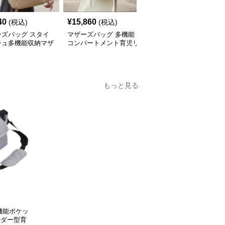
40
¥
15,860
¥
9,880
(税込)
(税込)
(税込)
ーズバッグ スタイ
マザーズバッグ 多機能
ひまわり柄 おしゃれ リ
シュ多機能収納マザ
コンパートメント育児リ
ュック型マザーズバッグ
リュック
ュック
もっと見る
機能ポケッ
ルダー型育