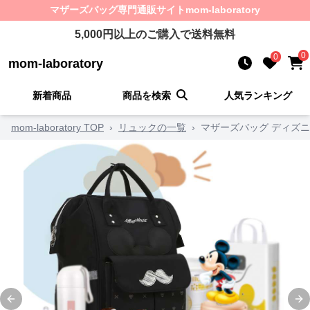
マザーズバッグ
専門通販サイト
mom-laboratory
5,000
円以上のご購入で送料無料
0
0
mom-laboratory
新着商品
商品を検索
人気ランキング
mom-laboratory TOP
›
リュックの一覧
›
マザーズバッグ ディズニ
Previous slide
Ne