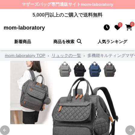
マザーズバッグ
専門通販サイト
mom-laboratory
5,000
円以上のご購入で送料無料
0
0
mom-laboratory
新着商品
商品を検索
人気ランキング
mom-laboratory TOP
›
リュックの一覧
›
多機能キルティングマザ
Previous slide
Ne