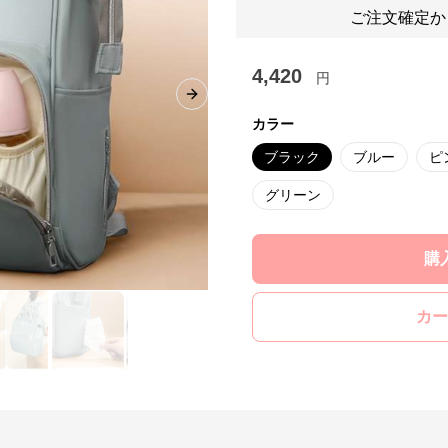
ご注文確定か
4,420
円
Next slide
カラー
ブラック
ブルー
ピ
グリーン
購
カー