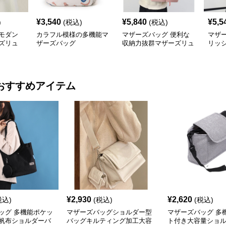
¥
3,540
¥
5,840
¥
5,5
)
(税込)
(税込)
モダン
カラフル模様の多機能マ
マザーズバッグ 便利な
マザ
ズリュ
ザーズバッグ
収納力抜群マザーズリュ
リッ
ック 大きめ
ーズ
おすすめアイテム
¥
2,930
¥
2,620
税込)
(税込)
(税込)
ッグ 多機能ポケッ
マザーズバッグショルダー型
マザーズバッグ 多
帆布ショルダーバ
バッグキルティング加工大容
ト付き大容量ショ