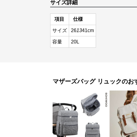
サイズ詳細
項目
仕様
サイズ
26
13
41cm
容量
20L
マザーズバッグ
リュック
のお