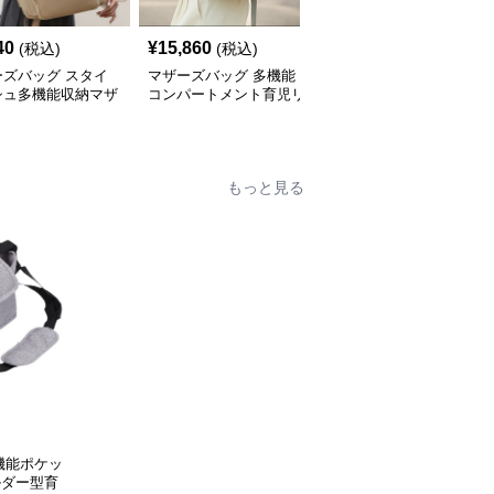
40
¥
15,860
¥
9,880
(税込)
(税込)
(税込)
ーズバッグ スタイ
マザーズバッグ 多機能
ひまわり柄 おしゃれ リ
シュ多機能収納マザ
コンパートメント育児リ
ュック型マザーズバッグ
リュック
ュック
もっと見る
機能ポケッ
ルダー型育