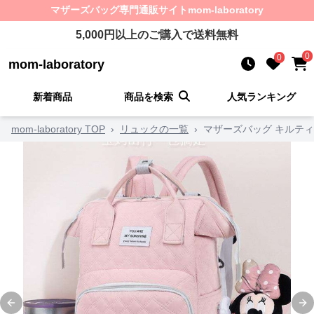
マザーズバッグ
専門通販サイト
mom-laboratory
5,000
円以上のご購入で送料無料
0
0
mom-laboratory
新着商品
商品を検索
人気ランキング
mom-laboratory TOP
›
リュックの一覧
›
マザーズバッグ キルテ
Previous slide
Ne