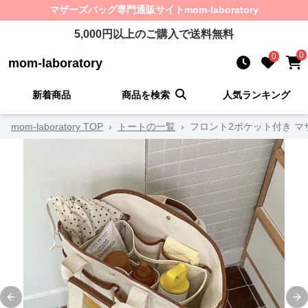
マザーズバッグ
専門通販サイト
mom-laboratory
5,000
円以上のご購入で送料無料
0
0
mom-laboratory
新着商品
商品を検索
人気ランキング
mom-laboratory TOP
›
トートの一覧
›
フロント2ポケット付き マ
Previous slide
Ne