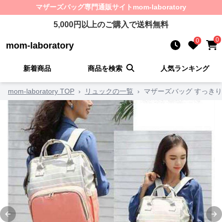
マザーズバッグ
専門通販サイト
mom-laboratory
5,000
円以上のご購入で送料無料
0
0
mom-laboratory
新着商品
商品を検索
人気ランキング
mom-laboratory TOP
›
リュックの一覧
›
マザーズバッグ すっき
Previous slide
Ne