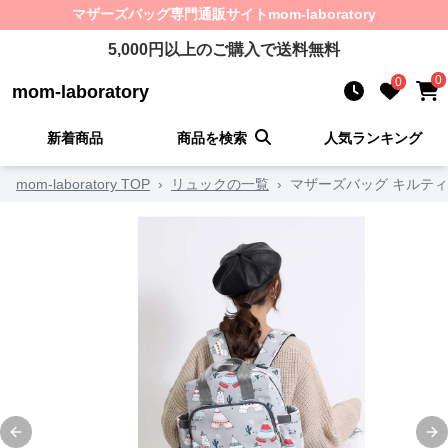
マザーズバッグ
専門通販サイト
mom-laboratory
5,000
円以上のご購入で送料無料
0
0
mom-laboratory
新着商品
商品を検索
人気ランキング
mom-laboratory TOP
›
リュックの一覧
›
マザーズバッグ キルテ
Previous slide
Ne