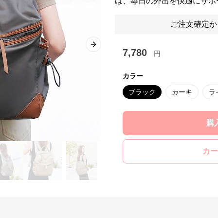
は、毎日の外出を快適にサポ
ご注文確定か
Next slide
7,780
円
カラー
ブラック
カーキ
ラ
購
カー