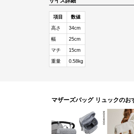
サイズ詳細
項目
数値
高さ
34cm
幅
25cm
マチ
15cm
重量
0.58kg
マザーズバッグ
リュック
のお