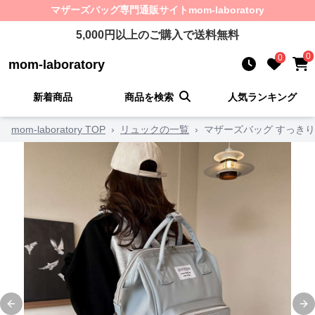
マザーズバッグ
専門通販サイト
mom-laboratory
5,000
円以上のご購入で送料無料
0
0
mom-laboratory
新着商品
商品を検索
人気ランキング
mom-laboratory TOP
›
リュックの一覧
›
マザーズバッグ すっき
Previous slide
Ne